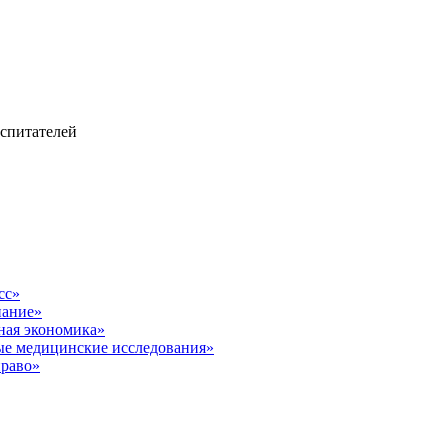
оспитателей
сс»
нание»
ная экономика»
е медицинские исследования»
право»