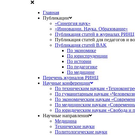
Главная
Публикации
«Синергия наук»
«Инновации. Наука. Образование»
Публикация статей в журналах РИНЦ
Публикация статей для педагогов и в
Публикация статей BAK
По экономике
По юриспруденции
По истории
По педагогике
По медицине
Перечень журналов РИНЦ
Научные конференции
По техническим наукам «Техноконгре
По гуманитарным наукам «Человекоз
По экономическим наукам «Современ
По медицинским наукам «Современны
По юридическим наукам «Свобода и 
Научные направления
Медицина
Технические науки
Политологические науки