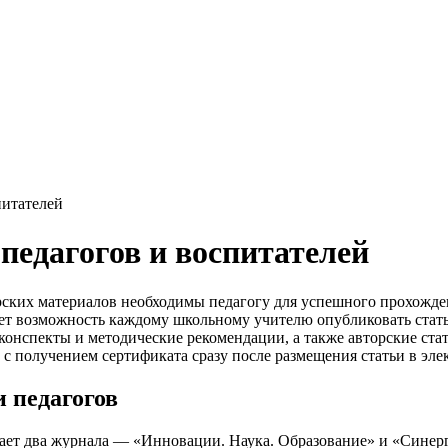
питателей
педагогов и воспитателей
рских материалов необходимы педагогу для успешного прохожден
т возможность каждому школьному учителю опубликовать стать
онспекты и методические рекомендации, а также авторские стат
 с получением сертификата сразу после размещения статьи в эл
 педагогов
ает два журнала — «Инновации. Наука. Образование» и «Синер