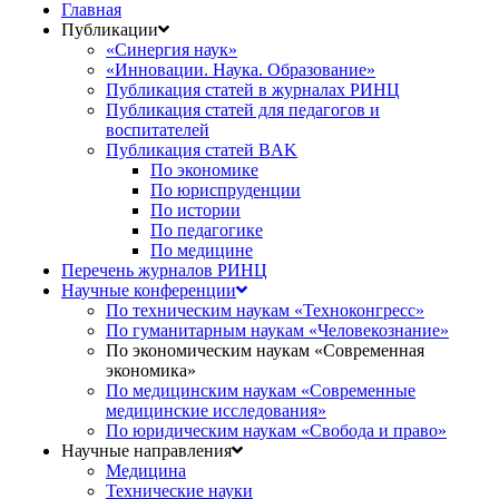
Главная
Публикации
«Синергия наук»
«Инновации. Наука. Образование»
Публикация статей в журналах РИНЦ
Публикация статей для педагогов и
воспитателей
Публикация статей BAK
По экономике
По юриспруденции
По истории
По педагогике
По медицине
Перечень журналов РИНЦ
Научные конференции
По техническим наукам «Техноконгресс»
По гуманитарным наукам «Человекознание»
По экономическим наукам «Современная
экономика»
По медицинским наукам «Современные
медицинские исследования»
По юридическим наукам «Свобода и право»
Научные направления
Медицина
Технические науки