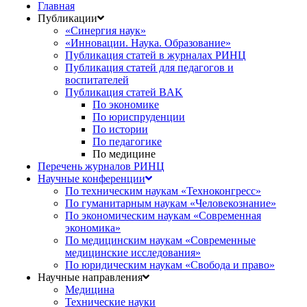
Главная
Публикации
«Синергия наук»
«Инновации. Наука. Образование»
Публикация статей в журналах РИНЦ
Публикация статей для педагогов и
воспитателей
Публикация статей BAK
По экономике
По юриспруденции
По истории
По педагогике
По медицине
Перечень журналов РИНЦ
Научные конференции
По техническим наукам «Техноконгресс»
По гуманитарным наукам «Человекознание»
По экономическим наукам «Современная
экономика»
По медицинским наукам «Современные
медицинские исследования»
По юридическим наукам «Свобода и право»
Научные направления
Медицина
Технические науки