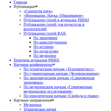
Главная
Публикации
«Синергия наук»
«Инновации. Наука. Образование»
Публикация статей в журналах РИНЦ
Публикация статей для педагогов и
воспитателей
Публикация статей BAK
По экономике
По юриспруденции
По истории
По педагогике
По медицине
Перечень журналов РИНЦ
Научные конференции
По техническим наукам «Техноконгресс»
По гуманитарным наукам «Человекознание»
По экономическим наукам «Современная
экономика»
По медицинским наукам «Современные
медицинские исследования»
По юридическим наукам «Свобода и право»
Научные направления
Медицина
Технические науки