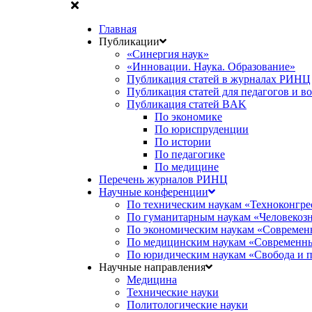
Главная
Публикации
«Синергия наук»
«Инновации. Наука. Образование»
Публикация статей в журналах РИНЦ
Публикация статей для педагогов и в
Публикация статей BAK
По экономике
По юриспруденции
По истории
По педагогике
По медицине
Перечень журналов РИНЦ
Научные конференции
По техническим наукам «Техноконгре
По гуманитарным наукам «Человекоз
По экономическим наукам «Современ
По медицинским наукам «Современны
По юридическим наукам «Свобода и 
Научные направления
Медицина
Технические науки
Политологические науки