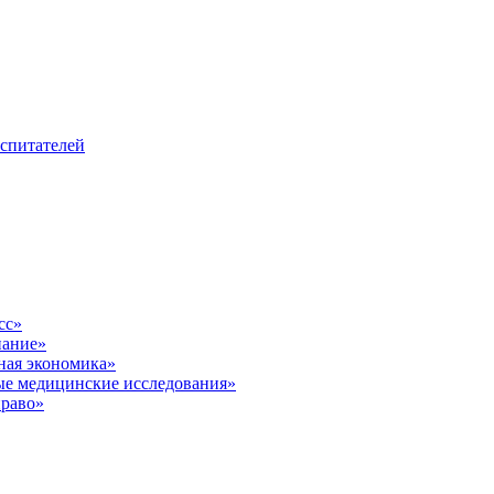
оспитателей
сс»
нание»
ная экономика»
е медицинские исследования»
право»