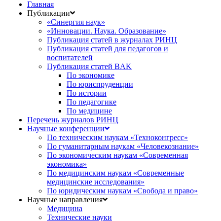
Главная
Публикации
«Синергия наук»
«Инновации. Наука. Образование»
Публикация статей в журналах РИНЦ
Публикация статей для педагогов и
воспитателей
Публикация статей BAK
По экономике
По юриспруденции
По истории
По педагогике
По медицине
Перечень журналов РИНЦ
Научные конференции
По техническим наукам «Техноконгресс»
По гуманитарным наукам «Человекознание»
По экономическим наукам «Современная
экономика»
По медицинским наукам «Современные
медицинские исследования»
По юридическим наукам «Свобода и право»
Научные направления
Медицина
Технические науки